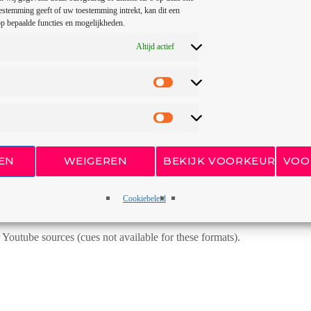
estemming geeft of uw toestemming intrekt, kan dit een
p bepaalde functies en mogelijkheden.
Altijd actief
EN
WEIGEREN
BEKIJK VOORKEUREN
VOO
te
amazing podcast pages
. The built-in cue tracklist manager is perfect t
Cookiebeleid
nk that specific point of the autio.
Youtube sources (cues not available for these formats).