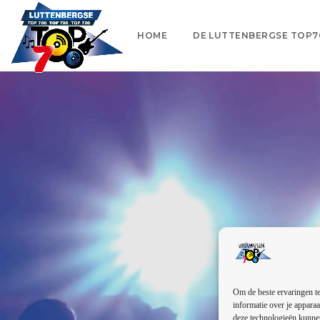
HOME
DE LUTTENBERGSE TOP7
Om de beste ervaringen te
informatie over je apparaa
deze technologieën kunnen