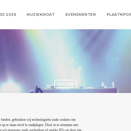
00 2026
MUZIEKMOAT
EVENEMENTEN
PLAATNPO
HOUSE
Techno Podcast
 bieden, gebruiken wij technologieën zoals cookies om
ROBOT HEART
15 — 01
53
mic
today
t op te slaan en/of te raadplegen. Door in te stemmen met
 wij gegevens zoals surfgedrag of unieke ID's op deze site