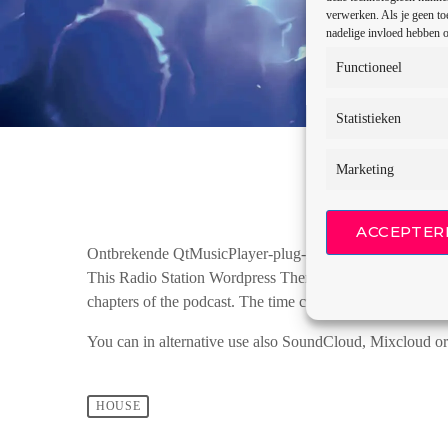
verwerken. Als je geen to
nadelige invloed hebben o
Functioneel
Statistieken
Marketing
ACCEPTER
Ontbrekende QtMusicPlayer-plug-in
This Radio Station Wordpress Theme allows you to crea
chapters of the podcast. The time cues can be clicked to li
You can in alternative use also SoundCloud, Mixcloud or 
HOUSE