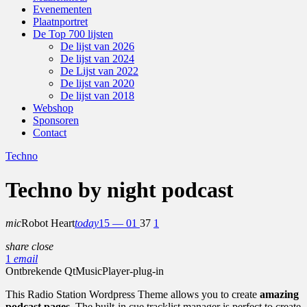
Evenementen
Plaatnportret
De Top 700 lijsten
De lijst van 2026
De lijst van 2024
De Lijst van 2022
De lijst van 2020
De lijst van 2018
Webshop
Sponsoren
Contact
Techno
Techno by night podcast
mic
Robot Heart
today
15 — 01
37
1
share
close
1
email
Ontbrekende QtMusicPlayer-plug-in
This Radio Station Wordpress Theme allows you to create
amazing
podcast pages
. The built-in cue tracklist manager is perfect to create