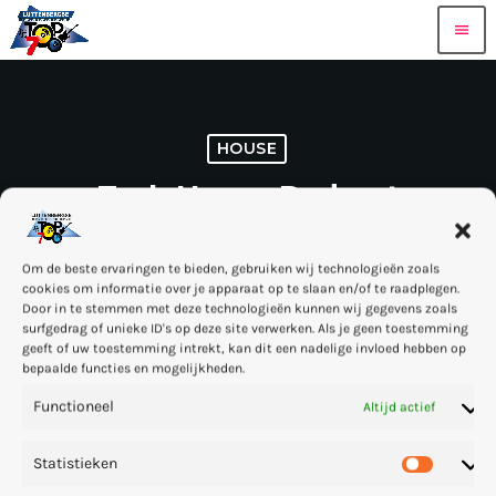
menu
HOUSE
Tech House Podcast
ROBOT HEART
15 — 01
110
3
mic
today
Om de beste ervaringen te bieden, gebruiken wij technologieën zoals
cookies om informatie over je apparaat op te slaan en/of te raadplegen.
share
email
Door in te stemmen met deze technologieën kunnen wij gegevens zoals
3
surfgedrag of unieke ID's op deze site verwerken. Als je geen toestemming
geeft of uw toestemming intrekt, kan dit een nadelige invloed hebben op
bepaalde functies en mogelijkheden.
Ontbrekende QtMusicPlayer-plug-in
This Radio Station Wordpress Theme allows you to
Functioneel
Altijd actief
create
amazing podcast pages
. The built-in cue tracklist
manager is perfect to create the tracklist or specific cue
Statistieken
points with the chapters of the podcast. The time cues can