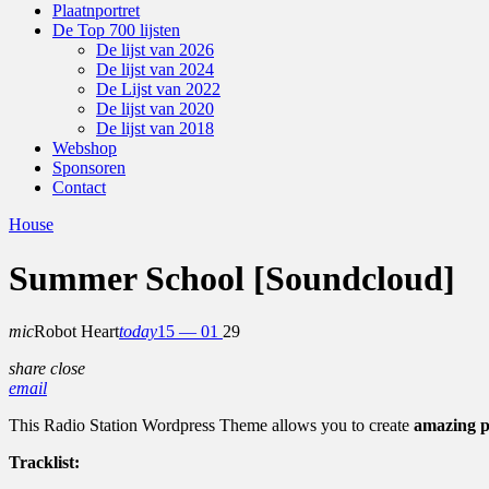
Plaatnportret
De Top 700 lijsten
De lijst van 2026
De lijst van 2024
De Lijst van 2022
De lijst van 2020
De lijst van 2018
Webshop
Sponsoren
Contact
House
Summer School [Soundcloud]
mic
Robot Heart
today
15 — 01
29
share
close
email
This Radio Station Wordpress Theme allows you to create
amazing p
Tracklist: