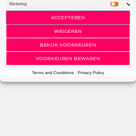
Marketing
LIFESTYLE
ACCEPTEREN
WEIGEREN
email
BEKIJK VOORKEUREN
RATE IT
VOORKEUREN BEWAREN
Cookiebeleid
Terms and Conditions
-
Privacy Policy