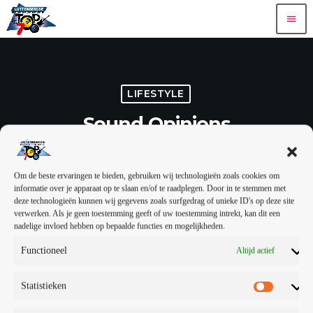
menu
LIFESTYLE
Sound Opinions
YANA BOLDER
15 — 01
119
12
4
mic
today
Om de beste ervaringen te bieden, gebruiken wij technologieën zoals cookies om
share
email
informatie over je apparaat op te slaan en/of te raadplegen. Door in te stemmen met
deze technologieën kunnen wij gegevens zoals surfgedrag of unieke ID's op deze site
12
verwerken. Als je geen toestemming geeft of uw toestemming intrekt, kan dit een
nadelige invloed hebben op bepaalde functies en mogelijkheden.
This Radio Station Wordpress Theme allows you to create
amazing
Functioneel
Altijd actief
podcast pages
.
Podcasts can be used with Mixcloud, Soundcloud,
YouTube or simple MP3 files.
Statistieken