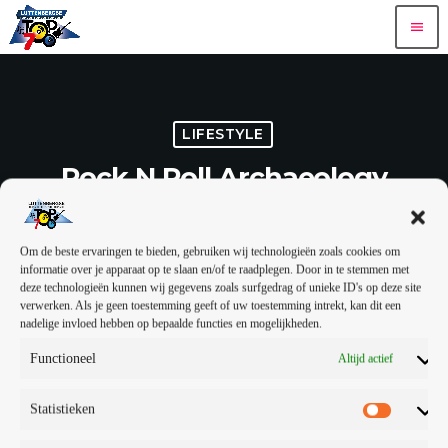
menu
LIFESTYLE
Rock N Roll Archaeology
ROBOT HEART
15 — 01
13
1
4
mic
today
Om de beste ervaringen te bieden, gebruiken wij technologieën zoals cookies om
share
email
informatie over je apparaat op te slaan en/of te raadplegen. Door in te stemmen met
deze technologieën kunnen wij gegevens zoals surfgedrag of unieke ID's op deze site
1
verwerken. Als je geen toestemming geeft of uw toestemming intrekt, kan dit een
nadelige invloed hebben op bepaalde functies en mogelijkheden.
Ontbrekende QtMusicPlayer-plug-in
Functioneel
Altijd actief
This Radio Station Wordpress Theme allows you to create
amazing
podcast pages
. The built-in cue tracklist manager is perfect to create
Statistieken
the tracklist or specific cue points with the chapters of the podcast.
The time cues can be clicked to link that specific point of the autio.