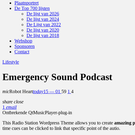
Plaatnportret
De Top 700 lijsten
De lijst van 2026
De lijst van 2024
De Lijst van 2022
De lijst van 2020
De lijst van 2018
Webshop
Sponsoren
Contact
Lifestyle
Emergency Sound Podcast
mic
Robot Heart
today
15 — 01
59
1
4
share
close
1
email
Ontbrekende QtMusicPlayer-plug-in
This Radio Station Wordpress Theme allows you to create
amazing p
time cues can be clicked to link that specific point of the autio.