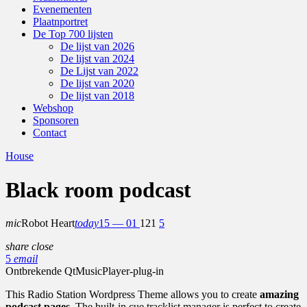
Evenementen
Plaatnportret
De Top 700 lijsten
De lijst van 2026
De lijst van 2024
De Lijst van 2022
De lijst van 2020
De lijst van 2018
Webshop
Sponsoren
Contact
House
Black room podcast
mic
Robot Heart
today
15 — 01
121
5
share
close
5
email
Ontbrekende QtMusicPlayer-plug-in
This Radio Station Wordpress Theme allows you to create
amazing
podcast pages
. The built-in cue tracklist manager is perfect to create