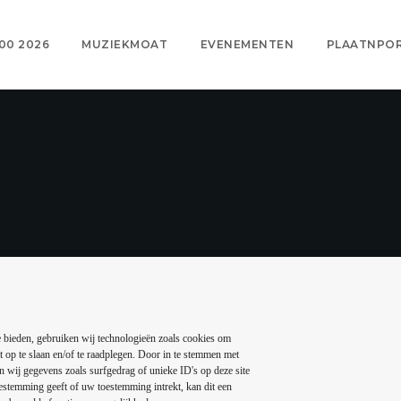
00 2026
MUZIEKMOAT
EVENEMENTEN
PLAATNPO
Berlin Concert
 bieden, gebruiken wij technologieën zoals cookies om
t op te slaan en/of te raadplegen. Door in te stemmen met
20 — 06
9
today
 wij gegevens zoals surfgedrag of unieke ID's op deze site
estemming geeft of uw toestemming intrekt, kan dit een