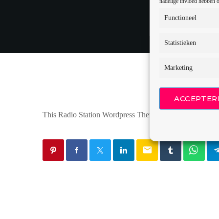
nadelige invloed hebben o
Functioneel
Statistieken
Marketing
ACCEPTER
This Radio Station Wordpress Theme allows you to crea
email