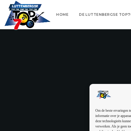
HOME
DE LUTTENBERGSE TOP7
Om de beste ervaringen te
informatie over je apparaa
deze technologieën kunnen
verwerken. Als je geen to