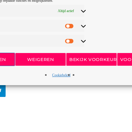
p bepaalde functies en mogelijkheden.
Altijd actief
EN
WEIGEREN
BEKIJK VOORKEUREN
VOO
te
amazing podcast pages
.
Podcasts can be used with Mixcloud, Sound
Cookiebeleid