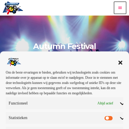
menu
Autumn Festival
20 — 06
6
today
share
email
Om de beste ervaringen te bieden, gebruiken wij technologieën zoals cookies om
informatie over je apparaat op te slaan en/of te raadplegen. Door in te stemmen met
deze technologieën kunnen wij gegevens zoals surfgedrag of unieke ID's op deze site
verwerken. Als je geen toestemming geeft of uw toestemming intrekt, kan dit een
nadelige invloed hebben op bepaalde functies en mogelijkheden.
This Radio Station Wordpress Theme allows you to create
amazing
podcast pages
.
Podcasts can be used with Mixcloud, Soundcloud,
Functioneel
Altijd actief
YouTube or simple MP3 files.
Statistieken
email