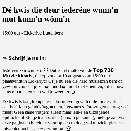
Dé kwis die deur iederéne wunn'n
mut kunn'n wönn'n
15:00 uur - Elckerlyc Luttenberg
✏️ 𝗦𝗰𝗵𝗿𝗶𝗷𝗳 𝗷𝗲 𝗻𝘂 𝗶𝗻!
Iedereen kan winnen! 🥇 Dat is het motto van de 𝗧𝗼𝗽 𝟳𝟬𝟬
𝗠𝘂𝘇𝗶𝗲𝗸𝗸𝘄𝗶𝘀, die op zondag 10 augustus om 15:00 uur
plaatsvindt in Elckerlyc! Of je nu een die-hard muziekfan bent of
gewoon van een gezellige middag houdt met vrienden, dit is jouw
kans om te laten zien wat je weet! 👊🏻
De kwis is laagdrempelig en boordevol gevarieerde rondes: denk
aan beeld- en geluidsfragmenten, live-intro’s, fotovragen en nog veel
meer! Geen saaie vragen; alleen maar leuke en uitdagende
opdrachten! Stel je team samen (max. 6 personen), meld je aan via
deze pagina en bereid je voor op een middag vol muziek, plezier en
misschien wel… de overwinning! 🏆