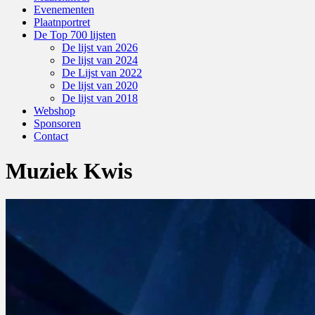
Evenementen
Plaatnportret
De Top 700 lijsten
De lijst van 2026
De lijst van 2024
De Lijst van 2022
De lijst van 2020
De lijst van 2018
Webshop
Sponsoren
Contact
Muziek Kwis