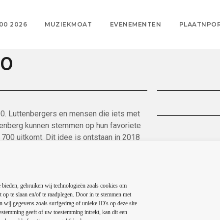
00 2026
MUZIEKMOAT
EVENEMENTEN
PLAATNPO
00
0. Luttenbergers en mensen die iets met
tenberg kunnen stemmen op hun favoriete
00 uitkomt. Dit idee is ontstaan in 2018
s een 5-daags evenement waarbij de 700
dit evenement. Naast dat er
n gaande zoals een quizzen en live-
 bieden, gebruiken wij technologieën zoals cookies om
t op te slaan en/of te raadplegen. Door in te stemmen met
gd. Wij hebben lokale mensen benaderd om
 wij gegevens zoals surfgedrag of unieke ID's op deze site
estemming geeft of uw toestemming intrekt, kan dit een
 portretten en schilderijen. Deze mensen