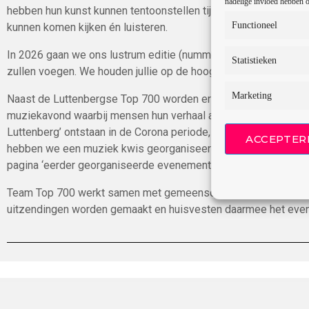
nadelige invloed hebben o
hebben hun kunst kunnen tentoonstellen tijdens het evenement i
Functioneel
kunnen komen kijken én luisteren.
In 2026 gaan we ons lustrum editie (nummer 5) vieren! Waar w
Statistieken
zullen voegen. We houden jullie op de hoogte via de socials e
Marketing
Naast de Luttenbergse Top 700 worden er ook andere activitei
muziekavond waarbij mensen hun verhaal achter de plaat konden
Luttenberg’ ontstaan in de Corona periode, waarbij we een cor
ACCEPTER
hebben we een muziek kwis georganiseerd. Meer informatie o
pagina ‘eerder georganiseerde evenementen’.
Team Top 700 werkt samen met gemeenschapscentrum Elckerlyc
uitzendingen worden gemaakt en huisvesten daarmee het eve