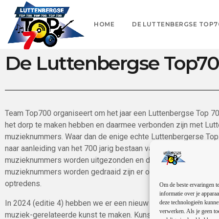
HOME
DE LUTTENBERGSE TOP7
De Luttenbergse Top7
Team Top700 organiseert om het jaar een Luttenbergse Top 70
het dorp te maken hebben en daarmee verbonden zijn met Lut
muzieknummers. Waar dan de enige echte Luttenbergerse Top 7
naar aanleiding van het 700 jarig bestaan van het dorp. Het i
muzieknummers worden uitgezonden en de rode draad zijn bij 
muzieknummers worden gedraaid zijn er ook andere activiteite
optredens.
Om de beste ervaringen te
informatie over je apparaa
In 2024 (editie 4) hebben we er een nieuw idee aan toegevoe
deze technologieën kunnen
verwerken. Als je geen to
muziek-gerelateerde kunst te maken. Kunst in de vorm van o.a.