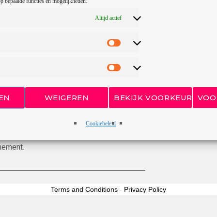
p bepaalde functies en mogelijkheden.
n Elckerlyc, waar iedereen gratis heeft
Altijd actief
e ook zeker weer een nieuw idee aan toe
n de website.
ten georganiseerd, zoals een
 vertellen. Maar ook is er ‘Samen Sterk
ona-uitzending maakten. In 2023 en 2025
EN
WEIGEREN
BEKIJK VOORKEUREN
VOO
ver deze evenementen kun je vinden op de
Cookiebeleid
, Elckerlyc is de plek waar de
nement.
Terms and Conditions
-
Privacy Policy