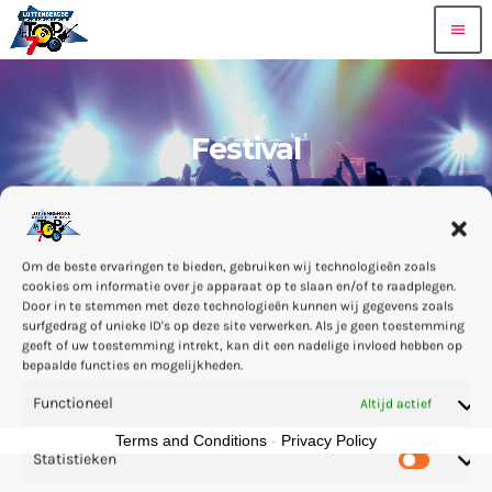
menu
Festival
Om de beste ervaringen te bieden, gebruiken wij technologieën zoals
cookies om informatie over je apparaat op te slaan en/of te raadplegen.
Door in te stemmen met deze technologieën kunnen wij gegevens zoals
Sorry, er zijn op dit moment geen
surfgedrag of unieke ID's op deze site verwerken. Als je geen toestemming
geeft of uw toestemming intrekt, kan dit een nadelige invloed hebben op
geplande evenementen.
bepaalde functies en mogelijkheden.
Functioneel
Altijd actief
Terms and Conditions
-
Privacy Policy
Statistieken