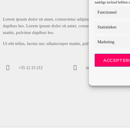
nadelige invloed hebben o
Functioneel
Lorem ipsum dolor sit amet, consectetur adipiscing elit. Ut elit tellus,
dapibus leo. Lorem ipsum dolor sit amet, consectetur adipiscing elit. Ut
Statistieken
mattis, pulvinar dapibus leo.
Marketing
Ut elit tellus, luctus nec ullamcorper mattis, pulvinar dapibus leo.
ACCEPTER
+55 12 23 212
info@contact.me