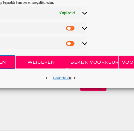
p bepaalde functies en mogelijkheden.
Altijd actief
 luctus nec ullamcorper mattis, pulvinar
SUBJECT
 elit tellus, luctus nec ullamcorper
YOUR MESSAGE (OPTIONA
EN
WEIGEREN
BEKIJK VOORKEUREN
VOO
+55 12 23 212
Cookiebeleid