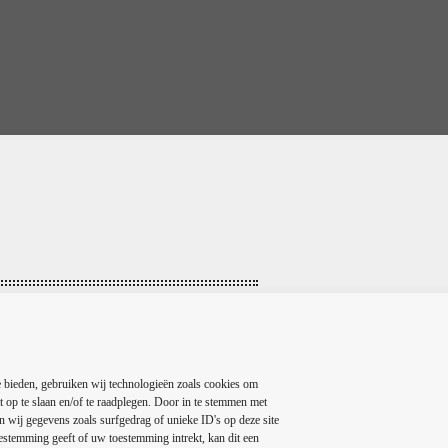
WANT TO
YOUR NAME
 bieden, gebruiken wij technologieën zoals cookies om
t op te slaan en/of te raadplegen. Door in te stemmen met
U
 wij gegevens zoals surfgedrag of unieke ID's op deze site
estemming geeft of uw toestemming intrekt, kan dit een
YOUR EMAIL