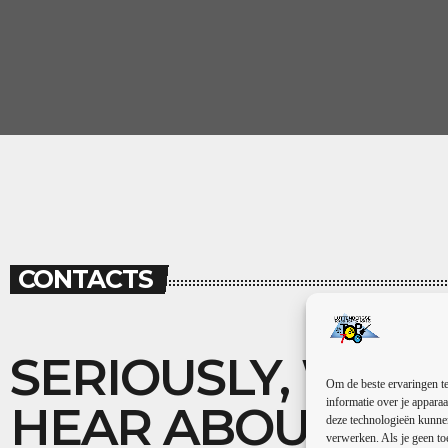
CONTACTS
SERIOUSLY, WE 
Om de beste ervaringen te
informatie over je apparaa
HEAR ABOUT YO
deze technologieën kunnen
verwerken. Als je geen to