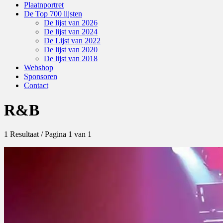
Plaatnportret
De Top 700 lijsten
De lijst van 2026
De lijst van 2024
De Lijst van 2022
De lijst van 2020
De lijst van 2018
Webshop
Sponsoren
Contact
R&B
1 Resultaat / Pagina 1 van 1