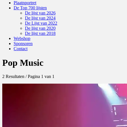
Plaatnportret
De Top 700 lijsten
De lijst van 2026
De lijst van 2024
De Lijst van 2022
De lijst van 2020
De lijst van 2018
Webshop
Sponsoren
Contact
Pop Music
2 Resultaten / Pagina 1 van 1