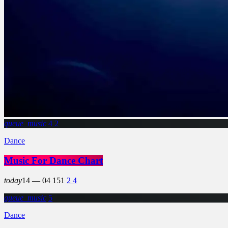
queue_music
4
2
Dance
Music For Dance Chart
today
14 — 04
151
2
4
queue_music
5
Dance