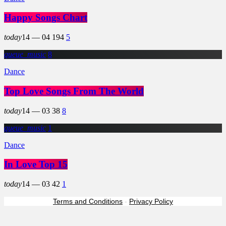
Happy Songs Chart
today
14 — 04
194
5
queue_music
8
Dance
Top Love Songs From The World
today
14 — 03
38
8
queue_music
1
Dance
In Love Top 15
today
14 — 03
42
1
Terms and Conditions
-
Privacy Policy