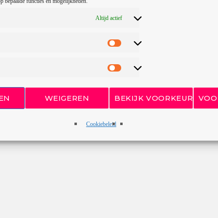
p bepaalde functies en mogelijkheden.
Altijd actief
EN
WEIGEREN
BEKIJK VOORKEUREN
VOO
Cookiebeleid