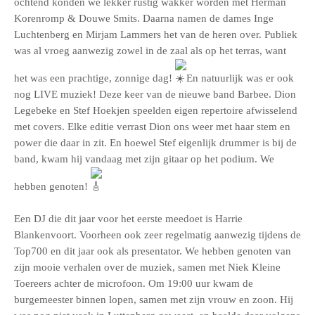
ochtend konden we lekker rustig wakker worden met Herman
Korenromp & Douwe Smits. Daarna namen de dames Inge
Luchtenberg en Mirjam Lammers het van de heren over. Publiek
was al vroeg aanwezig zowel in de zaal als op het terras, want
het was een prachtige, zonnige dag!
En natuurlijk was er ook
nog LIVE muziek! Deze keer van de nieuwe band Barbee. Dion
Legebeke en Stef Hoekjen speelden eigen repertoire afwisselend
met covers. Elke editie verrast Dion ons weer met haar stem en
power die daar in zit. En hoewel Stef eigenlijk drummer is bij de
band, kwam hij vandaag met zijn gitaar op het podium. We
hebben genoten!
Een DJ die dit jaar voor het eerste meedoet is Harrie
Blankenvoort. Voorheen ook zeer regelmatig aanwezig tijdens de
Top700 en dit jaar ook als presentator. We hebben genoten van
zijn mooie verhalen over de muziek, samen met Niek Kleine
Toereers achter de microfoon. Om 19:00 uur kwam de
burgemeester binnen lopen, samen met zijn vrouw en zoon. Hij