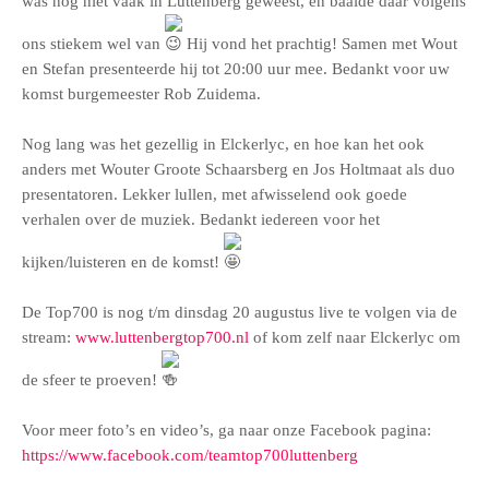
was nog niet vaak in Luttenberg geweest, en baalde daar volgens
ons stiekem wel van
Hij vond het prachtig! Samen met Wout
en Stefan presenteerde hij tot 20:00 uur mee. Bedankt voor uw
komst burgemeester Rob Zuidema.
Nog lang was het gezellig in Elckerlyc, en hoe kan het ook
anders met Wouter Groote Schaarsberg en Jos Holtmaat als duo
presentatoren. Lekker lullen, met afwisselend ook goede
verhalen over de muziek. Bedankt iedereen voor het
kijken/luisteren en de komst!
De Top700 is nog t/m dinsdag 20 augustus live te volgen via de
stream:
www.luttenbergtop700.nl
of kom zelf naar Elckerlyc om
de sfeer te proeven!
Voor meer foto’s en video’s, ga naar onze Facebook pagina:
https://www.facebook.com/teamtop700luttenberg