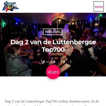
menu
NIEUWS
Dag 2 van de Luttenbergse
Top700
18 — 08
79
1
today
share
email
1
Dag 2 van de Luttenbergse Top700 verliep donders mooi. In de